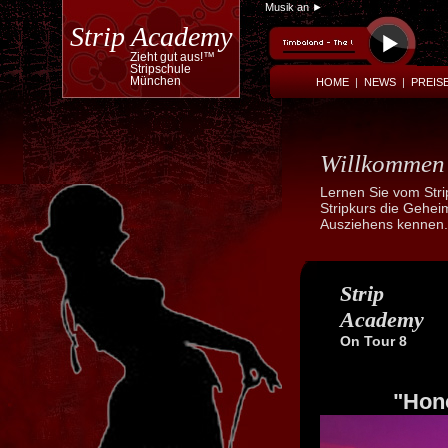
Musik an ►
Strip Academy
Zieht gut aus!™
Stripschule
München
HOME
|
NEWS
|
PREIS
Willkomme
Lernen Sie vom Str
Stripkurs die Gehei
Ausziehens kennen.
Powered by
Translate
Strip
Academy
On Tour 8
"Hono