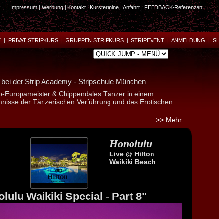
Impressum
|
Werbung
|
Kontakt
|
Kurstermine
|
Anfahrt
|
FEEDBACK-Referenzen
E
|
PRIVAT STRIPKURS
|
GRUPPEN STRIPKURS
|
STRIPEVENT
|
ANMELDUNG
|
S
n
bei der Strip Academy - Stripschule München
ip-Europameister & Chippendales Tänzer in einem
mnisse der Tänzerischen Verführung und des Erotischen
>> Mehr
Honolulu
Live @ Hilton
Waikiki Beach
lulu Waikiki Special - Part 8"