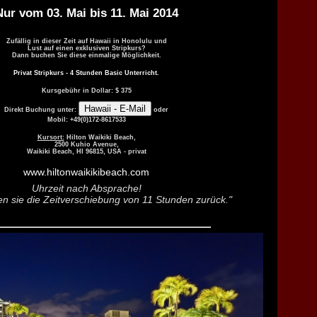
Nur vom 03. Mai bis 11. Mai 2014
Zufällig in dieser Zeit auf Hawaii in Honolulu und
Lust auf einen exklusiven Stripkurs?
Dann buchen Sie diese einmalige Möglichkeit.
Privat Stripkurs - 4 Stunden Basic Unterricht.
Kursgebühr in Dollar: $ 375
Direkt Buchung unter:
oder
Mobil: +49(0)172-8617533
Kursort:
Hilton Waikiki Beach,
2500 Kuhio Avenue,
Waikiki Beach, HI 96815, USA - privat
www.hiltonwaikikibeach.com
Uhrzeit nach Absprache!
en sie die Zeitverschiebung von 11 Stunden zurück."