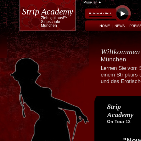
Musik an ►
Strip Academy
Zieht gut aus!™
Stripschule
München
HOME
|
NEWS
|
PREIS
Willkomme
München
Lernen Sie vom S
einem Stripkurs 
Powered by
Translate
und des Erotisc
Strip
Academy
On Tour 12
"New 